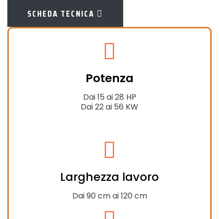
SCHEDA TECNICA
fas
fa-
Potenza
tractor
Dai 15 ai 28 HP
Dai 22 ai 56 KW
fas
fa-
Larghezza lavoro
expand-
alt
Dai 90 cm ai 120 cm
fas