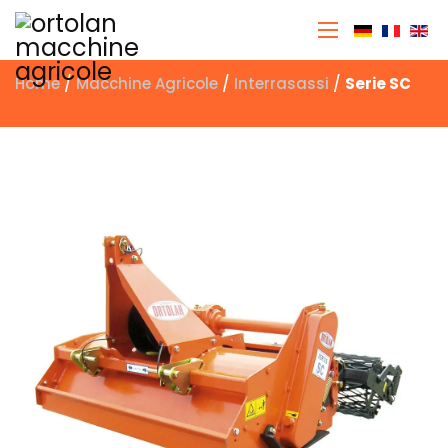
Seleziona 
Home
/
Macchine Agricole
/
Interrasassi
/
Serie SC