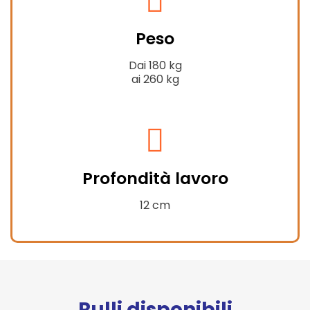
fa-
Peso
weight-
hanging
Dai 180 kg
ai 260 kg
fas
fa-
Profondità lavoro
compress-
alt
12 cm
Rulli disponibili