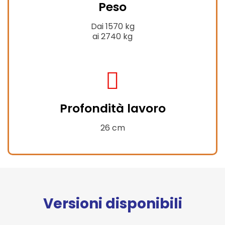
Peso
weight-
hanging
Dai 1570 kg
ai 2740 kg
fas
fa-
Profondità lavoro
compress-
alt
26 cm
Versioni disponibili