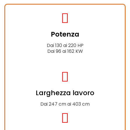
fas
fa-
Potenza
tractor
Dai 130 ai 220 HP
Dai 96 ai 162 KW
fas
fa-
Larghezza lavoro
expand-
alt
Dai 247 cm ai 403 cm
fas
fa-