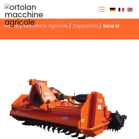
Seleziona 
Home
/
Macchine Agricole
/
Zappatrici
/ Serie M