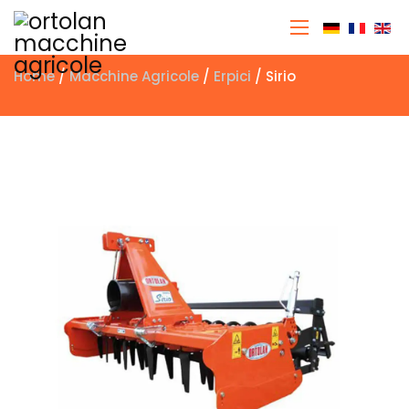
Seleziona 
Home
/
Macchine Agricole
/
Erpici
/ Sirio