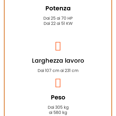
fa-
Potenza
tractor
Dai 25 ai 70 HP
Dai 22 ai 51 KW
fas
fa-
Larghezza lavoro
expand-
alt
Dai 107 cm ai 231 cm
fas
fa-
Peso
weight-
hanging
Dai 305 kg
ai 580 kg