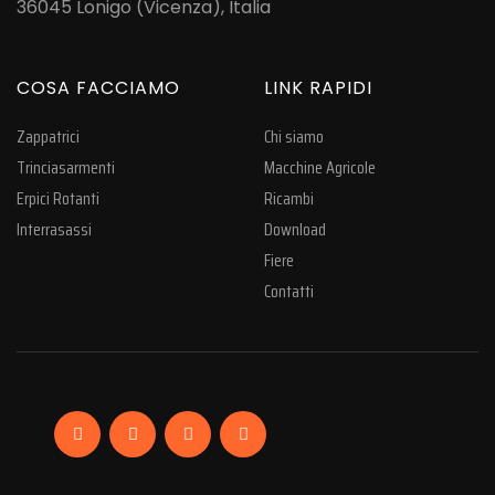
36045 Lonigo (Vicenza), Italia
COSA FACCIAMO
LINK RAPIDI
Zappatrici
Chi siamo
Trinciasarmenti
Macchine Agricole
Erpici Rotanti
Ricambi
Interrasassi
Download
Fiere
Contatti
Facebook
Linkedin
Instagram
YouTube