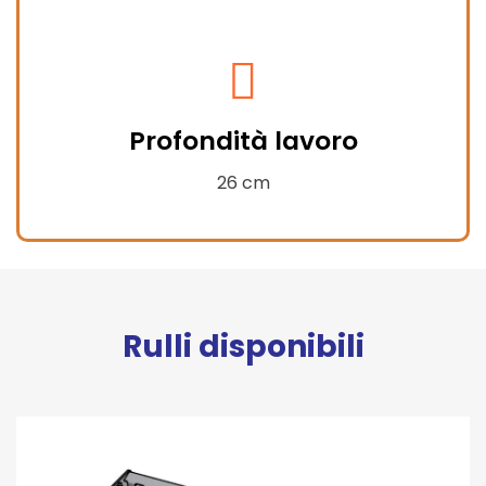
fas
fa-
Profondità lavoro
compress-
alt
26 cm
Rulli disponibili