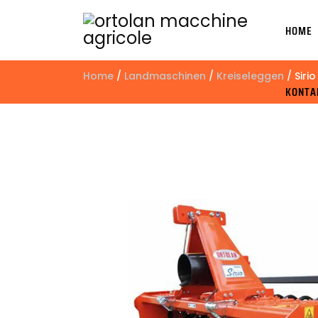
HOME
Home
/
Landmaschinen
/
Kreiseleggen
/ Sirio
KONTA