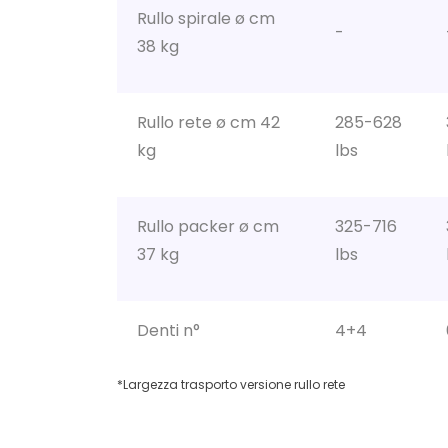
Rullo spirale ø cm
-
38 kg
Rullo rete ø cm 42
285-628
kg
lbs
Rullo packer ø cm
325-716
37 kg
lbs
Denti n°
4+4
*Largezza trasporto versione rullo rete