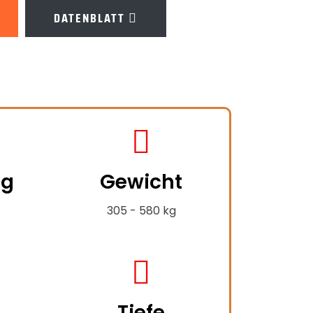
DATENBLATT
fas
fa-
ng
Gewicht
weight-
hanging
305 - 580 kg
fas
fa-
Tiefe
compress-