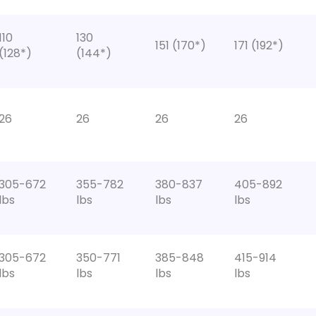
110
130
151 (170*)
171 (192*)
(128*)
(144*)
26
26
26
26
305-672
355-782
380-837
405-892
lbs
lbs
lbs
lbs
305-672
350-771
385-848
415-914
lbs
lbs
lbs
lbs