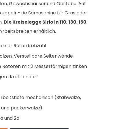
en, Gewächshäuser und Obstabu. Auf
ukuppeln- de Sämaschine für Gras oder
h.
Die Kreiselegge Sirio in 110, 130, 150,
 Arbeitsbreiten erhältlich.
 einer Rotordrehzahl
olzen, Verstellbare Seitenwände
e Rotoren mit 2 Messerförmigen zinken
igem Kraft bedarf
Arbeitstiefe mechanisch (Stabwalze,
ze und packerwalze)
1a und 2a