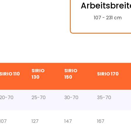
Arbeitsbreit
expand
alt
107 - 231 cm
SIRIO
SIRIO
SIRIO 110
SIRIO 170
130
150
20-70
25-70
30-70
35-70
107
127
147
167