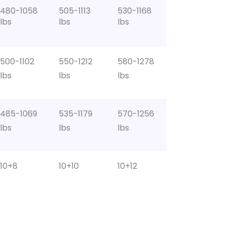
480-1058
505-1113
530-1168
lbs
lbs
lbs
500-1102
550-1212
580-1278
lbs
lbs
lbs
485-1069
535-1179
570-1256
lbs
lbs
lbs
10+8
10+10
10+12