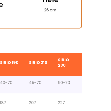
e
-
alt
26 cm
SIRIO
SIRIO 190
SIRIO 210
230
40-70
45-70
50-70
187
207
227