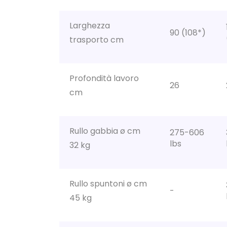
Larghezza
90 (108*)
trasporto cm
Profondità lavoro
26
cm
Rullo gabbia ø cm
275-606
lbs
32 kg
Rullo spuntoni ø cm
-
45 kg