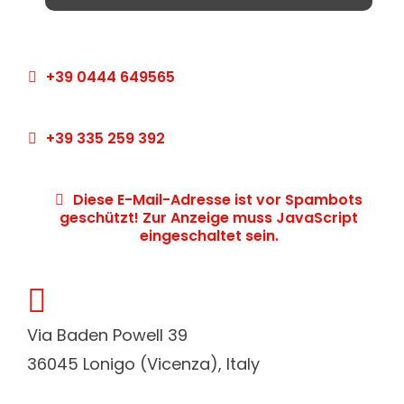
+39 0444 649565
+39 335 259 392
Diese E-Mail-Adresse ist vor Spambots
geschützt! Zur Anzeige muss JavaScript
eingeschaltet sein.
fas
fa-
Via Baden Powell 39
map-
36045 Lonigo (Vicenza), Italy
marker-