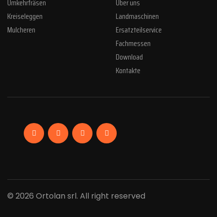
Umkehrfräsen
Über uns
Kreiseleggen
Landmaschinen
Mulcheren
Ersatzteilservice
Fachmessen
Download
Kontakte
Facebook
Linkedin
Instagram
YouTube
© 2026 Ortolan srl. All right reserved