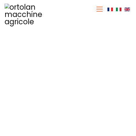
Sprache a
Mulcheren
Ortolan
Startseite
Landmaschinen
Mulcheren