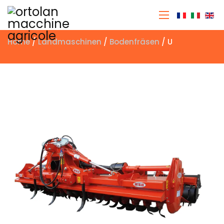
Sprache a
Home
/
Landmaschinen
/
Bodenfräsen
/ U