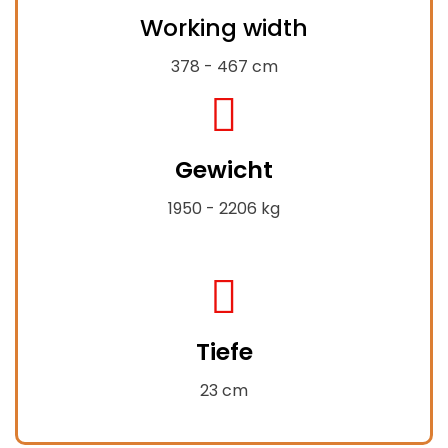
Working width
expand-
alt
378 - 467 cm
fas
fa-
Gewicht
weight-
hanging
1950 - 2206 kg
fas
fa-
Tiefe
compress-
alt
23 cm