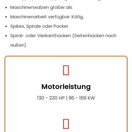
Maschinenwalzen größer als
Maschinenarbeit verfügbar: Käfig,
Spikes, Spirale oder Packer
Spiral- oder Vierkanthacken (Seitenhacken nach
außen)
fas
fa-
Motorleistung
tractor
130 - 230 HP | 96 - 169 KW
fas
fa-