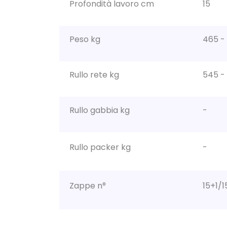
Profondità lavoro cm
15
Peso kg
465 - 
Rullo rete kg
545 - 
Rullo gabbia kg
-
Rullo packer kg
-
Zappe n°
15+1/1