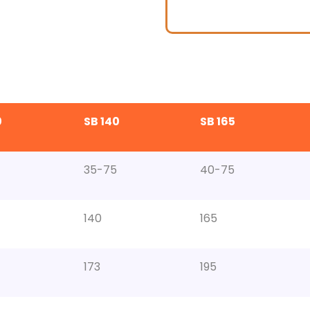
0
SB 140
SB 165
35-75
40-75
140
165
173
195