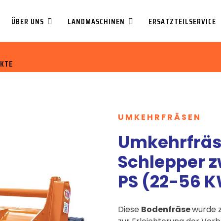
ÜBER UNS
LANDMASCHINEN
ERSATZTEILSERVICE
KTE
UMKEHRFRÄSEN
Umkehrfräse
Schlepper z
PS (22-56 
Diese
Bodenfräse
wurde 