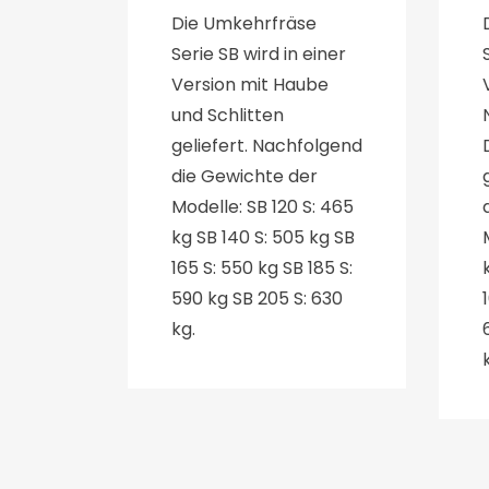
Die Umkehrfräse
Serie SB wird in einer
Version mit Haube
und Schlitten
geliefert. Nachfolgend
die Gewichte der
Modelle: SB 120 S: 465
kg SB 140 S: 505 kg SB
165 S: 550 kg SB 185 S:
590 kg SB 205 S: 630
kg.