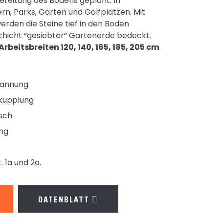
ereitung des Bodens geplant. In
rn, Parks, Gärten und Golfplätzen. Mit
werden die Steine tief in den Boden
chicht “gesiebter“ Gartenerde bedeckt.
rbeitsbreiten 120, 140, 165, 185, 205 cm
.
pannung
hkupplung
nsch
ung
. 1a und 2a.
DATENBLATT