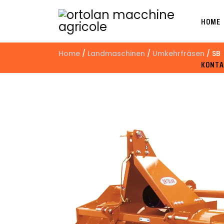
HOME
Home
/
Landmaschinen
/
Umkehrfräsen
/ SB
KONTA