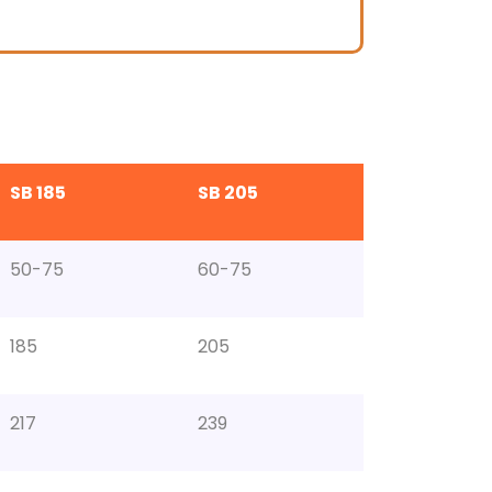
SB 185
SB 205
50-75
60-75
185
205
217
239