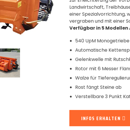
zur Erleichterung der Vorb
Landwirtschaft, Treibhäuse
einer Spezialvorrichtung, 
vergraben und mit einer S
Verfügbar in 5 Modellen A
540 UpM Monogetriebe
Automatische Kettens
Gelenkwelle mit Rutsc
Rotor mit 6 Messer Fla
Walze für Tieferegulier
Rost fängt Steine ab
Verstellbare 3 Punkt Kat
INFOS ERHALTEN