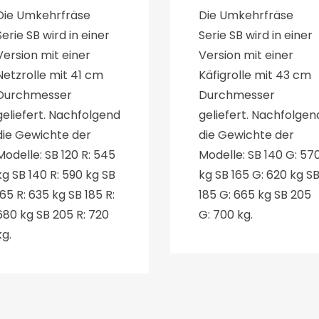
Die Umkehrfräse
Die Umkehrfräse
Serie SB wird in einer
Serie SB wird in einer
Version mit einer
Version mit einer
Netzrolle mit 41 cm
Käfigrolle mit 43 cm
Durchmesser
Durchmesser
geliefert. Nachfolgend
geliefert. Nachfolgen
die Gewichte der
die Gewichte der
Modelle: SB 120 R: 545
Modelle: SB 140 G: 57
kg SB 140 R: 590 kg SB
kg SB 165 G: 620 kg S
165 R: 635 kg SB 185 R:
185 G: 665 kg SB 205
680 kg SB 205 R: 720
G: 700 kg.
kg.