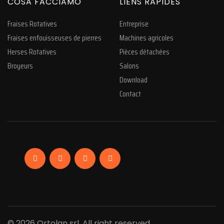
COSA FACCIAMO
LIENS RAPIDES
Fraises Rotatives
Entreprise
Fraises enfouisseuses de pierres
Machines agricoles
Herses Rotatives
Pièces détachées
Broyeurs
Salons
Download
Contact
Facebook
Linkedin
Instagram
YouTube
© 2026 Ortolan srl. All right reserved