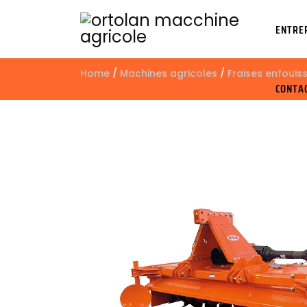
ENTRE
Home
/
Machines agricoles
/
Fraises enfouis
CONTA