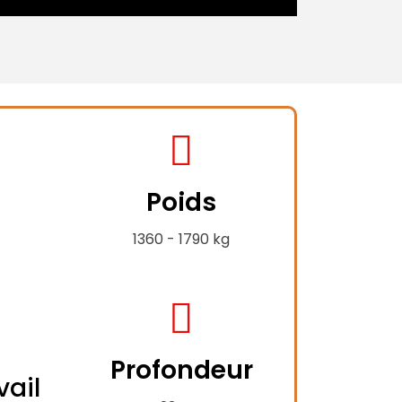
fas
fa-
Poids
weight-
hanging
1360 - 1790 kg
fas
fa-
Profondeur
compress-
vail
-
alt