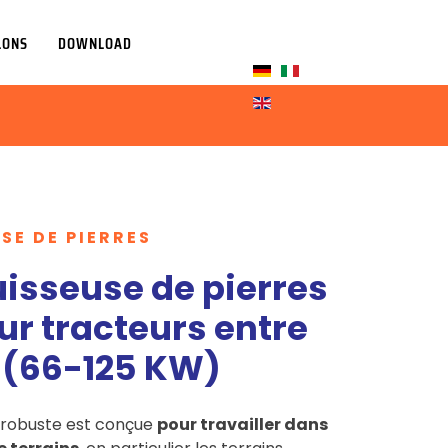
LONS
DOWNLOAD
Sélectionnez votre la
SE DE PIERRES
uisseuse de pierres
ur tracteurs entre
V (66-125 KW)
t robuste est conçue
pour travailler dans