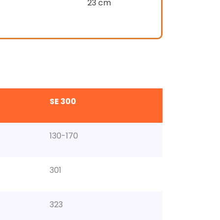
23 cm
SE 300
130-170
301
323