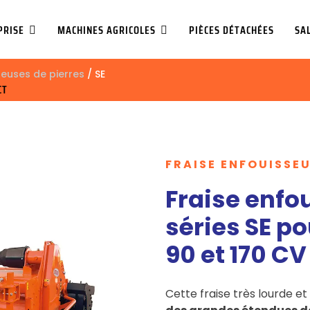
PRISE
MACHINES AGRICOLES
PIÈCES DÉTACHÉES
SA
seuses de pierres
/ SE
CT
FRAISE ENFOUISSEU
Fraise enfo
séries SE po
90 et 170 C
Cette fraise très lourde e