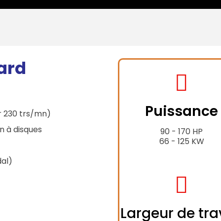
ard
fas
fa-
Puissance
tractor
r 230 trs/mn)
n à disques
90 - 170 HP
66 - 125 KW
dal)
fas
fa-
Largeur de tra
expand