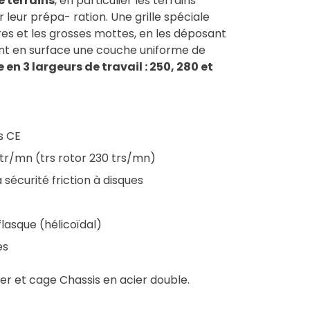
 terrains
, en particulier les terrains
r leur prépa- ration. Une grille spéciale
res et les grosses mottes, en les déposant
ant en surface une couche uniforme de
 en 3 largeurs de travail : 250, 280 et
s CE
tr/mn (trs rotor 230 trs/mn)
sécurité friction à disques
lasque (hélicoïdal)
es
er et cage Chassis en acier double.