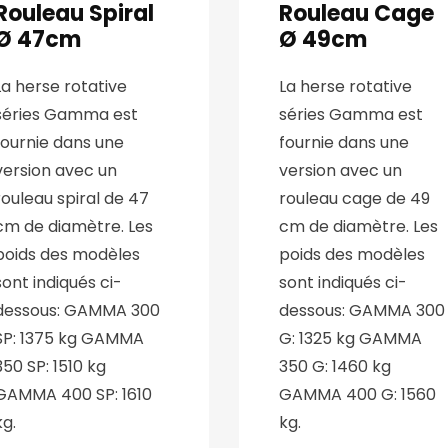
Rouleau Spiral
Rouleau Cage
Ø 47cm
Ø 49cm
La herse rotative
La herse rotative
séries Gamma est
séries Gamma est
fournie dans une
fournie dans une
version avec un
version avec un
rouleau spiral de 47
rouleau cage de 49
cm de diamètre. Les
cm de diamètre. Les
poids des modèles
poids des modèles
sont indiqués ci-
sont indiqués ci-
dessous: GAMMA 300
dessous: GAMMA 300
SP: 1375 kg GAMMA
G: 1325 kg GAMMA
350 SP: 1510 kg
350 G: 1460 kg
GAMMA 400 SP: 1610
GAMMA 400 G: 1560
kg.
kg.