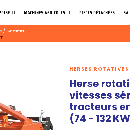
PRISE
MACHINES AGRICOLES
PIÈCES DÉTACHÉES
SA
s
/ Gamma
CT
HERSES ROTATIVES
Herse rotat
vitesses s
tracteurs en
(74 - 132 K