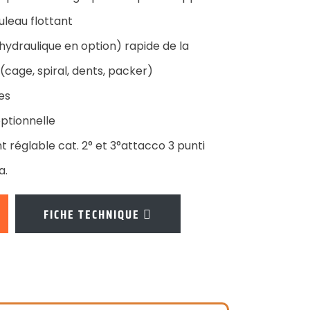
uleau flottant
ydraulique en option) rapide de la
(cage, spiral, dents, packer)
es
ptionnelle
nt réglable cat. 2° et 3°attacco 3 punti
a.
FICHE TECHNIQUE