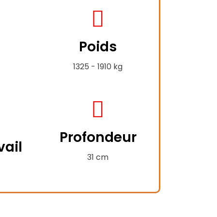
fas
fa-
Poids
weight-
hanging
1325 - 1910 kg
fas
fa-
Profondeur
compress-
vail
-
alt
31 cm