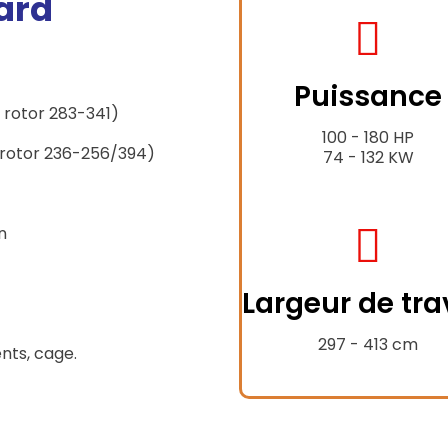
ard
fas
fa-
Puissance
tractor
s rotor 283-341)
100 - 180 HP
s rotor 236-256/394)
74 - 132 KW
n
fas
fa-
Largeur de tra
expand
alt
297 - 413 cm
ents, cage.