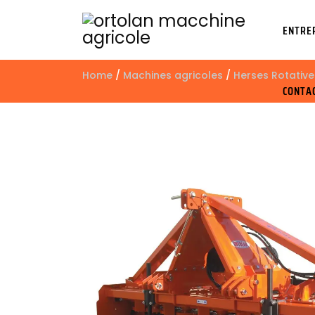
ENTRE
Home
/
Machines agricoles
/
Herses Rotative
CONTA