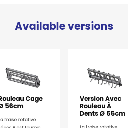
Available versions
Rouleau Cage
Version Avec
Ø 56cm
Rouleau À
Dents Ø 55cm
La fraise rotative
La fraise rotative
séries B est fournie