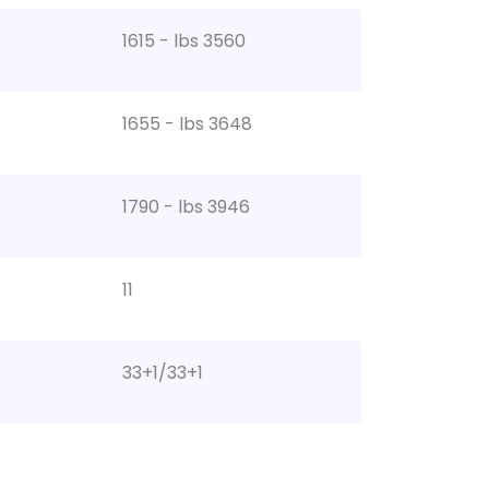
1615 - lbs 3560
1655 - lbs 3648
1790 - lbs 3946
11
33+1/33+1