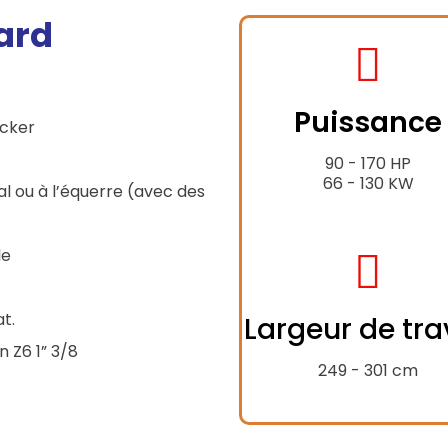
ard
fas
fa-
Puissance
tractor
acker
90 - 170 HP
66 - 130 KW
al ou à l’équerre (avec des
le
fas
fa-
at.
Largeur de tra
expand
n Z6 1” 3/8
alt
249 - 301 cm