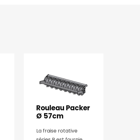
Rouleau Packer
Ø 57cm
La fraise rotative
séries B est fournie