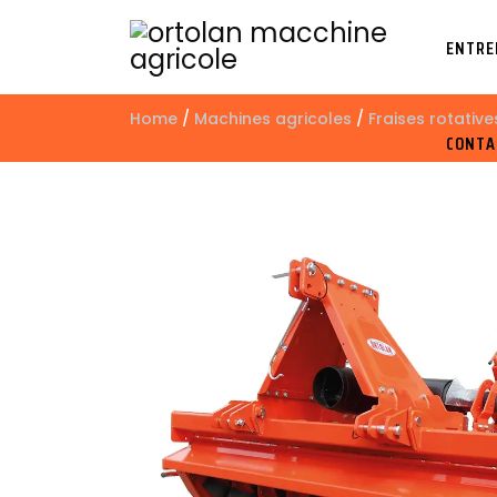
ENTRE
Home
/
Machines agricoles
/
Fraises rotative
CONTA