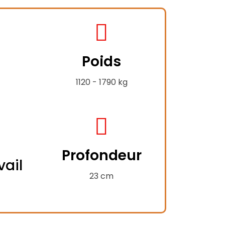
fas
fa-
Poids
weight-
hanging
1120 - 1790 kg
fas
fa-
Profondeur
compress-
vail
-
alt
23 cm